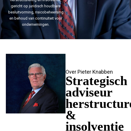
gericht op juridisch houdbare
besluitvorming, risicobeheersing
en behoud van continuïteit voor
ondernemingen.
Over Pieter Knabben
Strategisch
adviseur
herstructur
&
insolventie