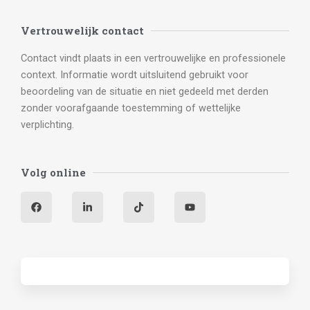
Vertrouwelijk contact
Contact vindt plaats in een vertrouwelijke en professionele
context. Informatie wordt uitsluitend gebruikt voor
beoordeling van de situatie en niet gedeeld met derden
zonder voorafgaande toestemming of wettelijke
verplichting.
Volg online
F
L
T
Y
a
i
i
o
c
n
k
u
e
k
t
t
b
e
o
u
o
d
k
b
o
i
e
k
n
-
i
n